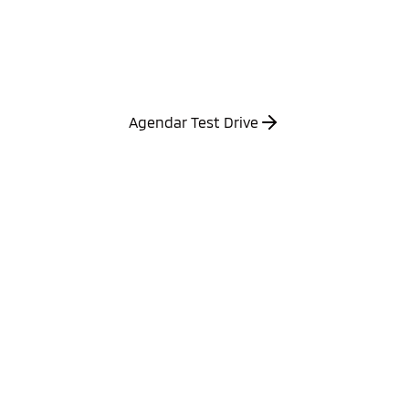
Agende seu test drive e sinta de perto toda a
tecnologia, conforto e performance de um
Mitsubishi em cada detalhe da direção.
Agendar Test Drive