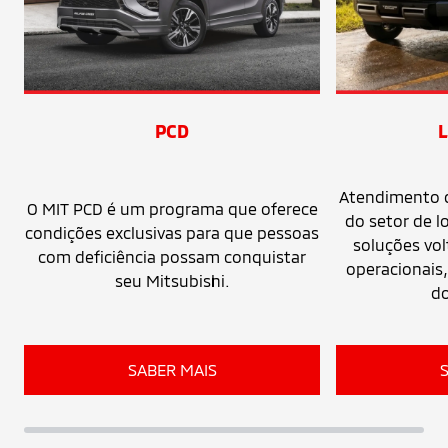
PCD
Atendimento 
O MIT PCD é um programa que oferece
do setor de l
condições exclusivas para que pessoas
soluções vo
com deficiência possam conquistar
operacionais,
seu Mitsubishi.
d
SABER MAIS