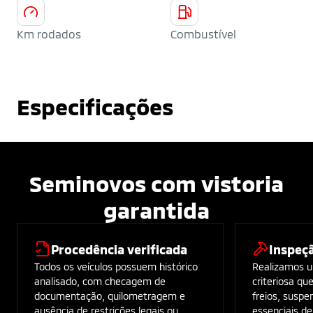
Km rodados
Combustível
Especificações
Seminovos com vistoria
garantida
Procedência verificada
Inspeç
Todos os veículos possuem histórico
Realizamos u
analisado, com checagem de
criteriosa qu
documentação, quilometragem e
freios, suspe
ausência de restrições legais ou
essenciais d