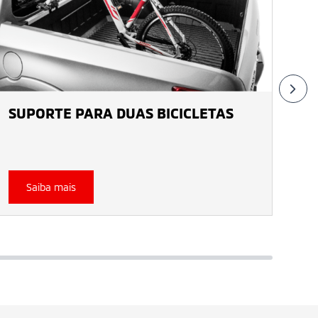
SE
SUPORTE PARA DUAS BICICLETAS
TP
Saiba mais