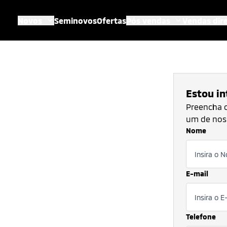
Novos
Seminovos
Ofertas
Pós vendas
Vendas dir
Estou i
Preencha o
um de noss
Nome
E-mail
Telefone